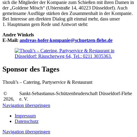
sich die Mit­glieder der Kompanie zum Schießen mit ihren Damen in
der „Goldene Mösch“ (Ubier­straße 14, 40223 Düssel­dorf). Auch
gemein­same Ausflüge stärken den Zusam­men­halt in der Kompanie.
Bei Interesse am direkten Dialog gilt ein­mal mehr, dass unser
1. Haupt­mann gern Rede und Antwort steht:
Andre Winkels
E-Mail:
andreas-hofer-kompanie@schuetzen-flehe.de
Sponsor des Tages
Thouli’s – Catering, Partyservice & Restaurant
©
Sankt-Sebastianus-Schützenbruderschaft Düsseldorf-Flehe
2026,
e. V.
Navigation überspringen
Impressum
Datenschutz
Navigation überspringen