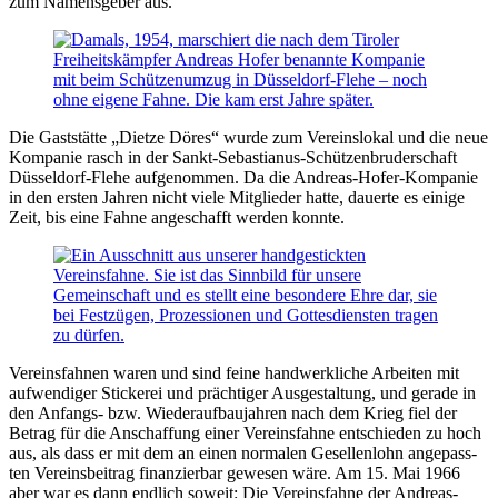
zum Namens­geber aus.
Die Gaststätte „Dietze Döres“ wurde zum Vereins­lokal und die neue
Kompa­nie rasch in der Sankt-Sebastianus-Schützen­bruder­schaft
Düssel­dorf-Flehe auf­ge­nom­men. Da die Andreas-Hofer-Kompanie
in den ersten Jahren nicht viele Mit­glieder hatte, dau­erte es einige
Zeit, bis eine Fahne ange­schafft werden konnte.
Vereinsfahnen waren und sind feine hand­werkliche Arbeiten mit
auf­wendi­ger Sti­cke­rei und präch­tiger Aus­ge­staltung, und gerade in
den Anfangs- bzw. Wieder­auf­bau­jahren nach dem Krieg fiel der
Betrag für die An­schaf­fung einer Vereins­fahne ent­schie­den zu hoch
aus, als dass er mit dem an einen nor­ma­len Gesellen­lohn ange­pass­
ten Ver­eins­bei­trag finan­zier­bar ge­wesen wäre. Am 15. Mai 1966
aber war es dann end­lich soweit: Die Vereins­fahne der Andreas-