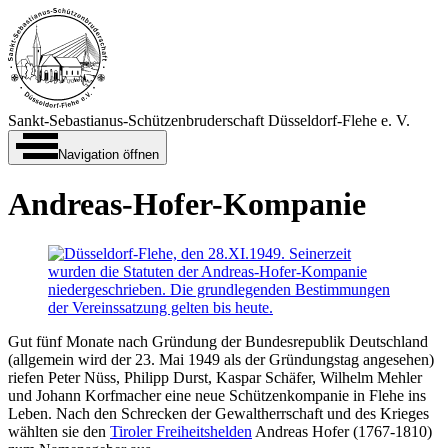
Sankt-Sebastianus-Schützen­bruderschaft Düsseldorf-‍Flehe e. V.
Navigation öffnen
Andreas-Hofer-Kompanie
Gut fünf Monate nach Gründung der Bundes­republik Deutsch­land
(allge­mein wird der 23. Mai 1949 als der Gründungs­tag ange­sehen)
riefen Peter Nüss, Philipp Durst, Kaspar Schäfer, Wilhelm Mehler
und Johann Korf­macher eine neue Schützen­kom­pa­nie in Flehe ins
Leben. Nach den Schrecken der Gewalt­herr­schaft und des Krieges
wählten sie den
Tiroler Frei­heits­helden
Andreas Hofer (1767-1810)