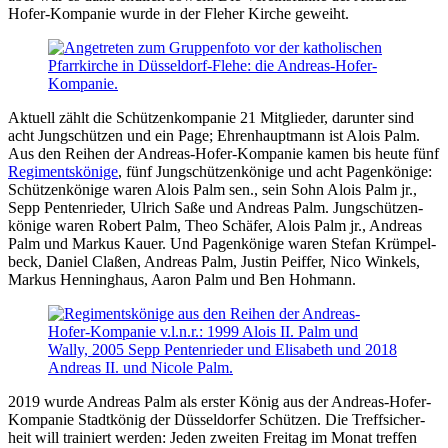
Hofer-Kompanie wurde in der Fleher Kirche geweiht.
Aktuell zählt die Schützenkompanie 21 Mitglieder, darunter sind
acht Jung­schützen und ein Page; Ehren­haupt­mann ist Alois Palm.
Aus den Reihen der Andreas-Hofer-Kompanie kamen bis heute fünf
Regiments­könige
, fünf Jung­schützen­könige und acht Pagen­könige:
Schützen­könige waren Alois Palm sen., sein Sohn Alois Palm jr.,
Sepp Pentenrieder, Ulrich Saße und Andreas Palm. Jung­schützen­
könige waren Robert Palm, Theo Schäfer, Alois Palm jr., Andreas
Palm und Markus Kauer. Und Pagen­könige waren Stefan Krümpel­
beck, Daniel Claßen, Andreas Palm, Justin Peiffer, Nico Winkels,
Markus Henning­haus, Aaron Palm und Ben Hohmann.
2019 wurde Andreas Palm als erster König aus der Andreas-Hofer-
Kompanie Stadt­könig der Düssel­dorfer Schützen. Die Treff­sicher­
heit will trainiert werden: Jeden zweiten Freitag im Monat treffen