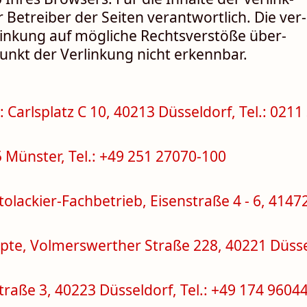
r Be­trei­ber der Seiten ver­ant­wort­lich. Die ver­
link­ung auf mög­liche Rechts­ver­stöße über­
unkt der Ver­link­ung nicht er­kenn­bar.