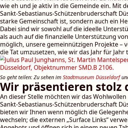
wie eh und je aktiv in die Ge­mein­de ein. Mit
Sankt-Sebastianus-Schützen­bruder­schaft Düsse
starke Ge­mein­schaft ist, son­dern auch ein Herz
Dabei sind wir sowohl auf die ideelle Unter­st
als auch auf die finan­zielle Unter­stützung v
möglich, unsere gemein­nützigen Projekte – v
die Tat umzu­setzen, wie wir das Jahr für Jahr 
So geht teilen: Zu sehen im
Stadtmuseum Düsseldorf
und
Wir präsentieren stolz
An dieser Stelle möchten wir das Wohl­wollen 
Sankt-Sebastianus-Schützen­bruder­schaft Düsse
bieten wir Ihnen wenn möglich die Gelegen­he
wechseln; die exter­nen „Surface Links“ ver­wei
Angebots und öffnen sich in einem neuen Tab I