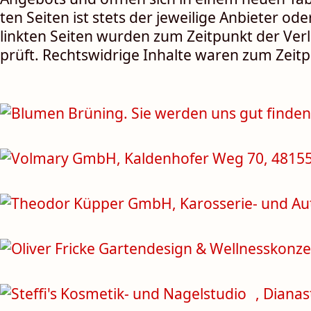
ten Seiten ist stets der je­wei­lige An­bie­ter ode
link­ten Sei­ten wur­den zum Zeit­punkt der Ver­
prüft. Rechts­wid­rige In­halte waren zum Zeit­p