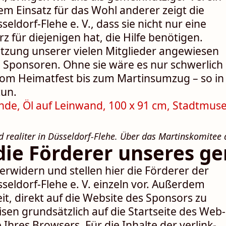
 dem Einsatz für das Wohl anderer zeigt die
l­dorf-Flehe e. V., dass sie nicht nur eine
 für die­jenigen hat, die Hilfe be­nö­ti­gen.
ützung unserer vielen Mit­glieder ange­wiesen
on Sponsoren. Ohne sie wäre es nur schwer­lich
om Heimat­fest bis zum Martins­umzug – so in
tun.
 realiter in Düsseldorf-Flehe. Über das Martins­komitee d
 die Förderer unseres g
er­widern und stellen hier die Förderer der
l­dorf-‍Flehe e. V. einzeln vor. Außer­dem
it, direkt auf die Website des Sponsors zu
sen grund­sätz­lich auf die Start­seite des Web-
hres Browsers. Für die In­halte der ver­link­