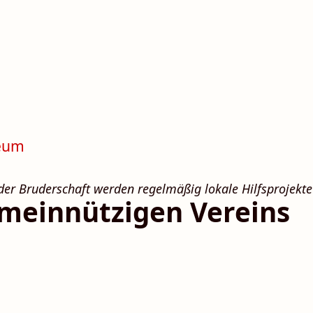
er Bruder­schaft werden regel­mäßig lokale Hilfs­projekte
emeinnützigen Vereins