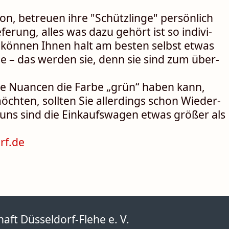
, be­treuen ihre "Schützlinge" per­sön­lich
erung, alles was dazu ge­hört ist so indi­vi­
r können Ihnen halt am besten selbst etwas
rge – das werden sie, denn sie sind zum über­
ele Nuancen die Farbe „grün“ haben kann,
chten, sollten Sie aller­dings schon Wieder­
i uns sind die Einkaufs­wagen etwas größer als
rf.de
ft Düsseldorf-Flehe e. V.