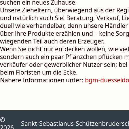
suchen ein neues Zuhause.
Unsere Zieheltern, über­wiegend aus der Region
und natür­lich auch Sie! Beratung, Verkauf, Lief
duell wie ver­handel­bar, denn unsere Händle
über ihre Pro­dukte er­zäh­len und – keine So
wiegen­den Teil auch deren Erzeuger.
Wenn Sie nicht nur ent­decken wollen, wie vi
sondern auch ein paar Pflänzchen pflücken mö
verkäufer oder ge­werb­licher Nutzer sein; be
beim Floristen um die Ecke.
Nähere Informationen unter:
bgm-duesseldo
©
Sankt-Sebastianus-Schützenbruderscha
2026,