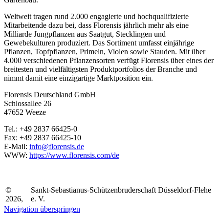
Weltweit tragen rund 2.000 engagierte und hochqualifizierte
Mitarbeitende dazu bei, dass Florensis jährlich mehr als eine
Milliarde Jungpflanzen aus Saatgut, Stecklingen und
Gewebekulturen produziert. Das Sortiment umfasst einjährige
Pflanzen, Topfpflanzen, Primeln, Violen sowie Stauden. Mit über
4.000 verschiedenen Pflanzensorten verfügt Florensis über eines der
breitesten und vielfältigsten Produktportfolios der Branche und
nimmt damit eine einzigartige Marktposition ein.
Florensis Deutschland GmbH
Schlossallee 26
47652 Weeze
Tel.: +49 2837 66425-0
Fax: +49 2837 66425-10
E-Mail:
info@florensis.de
WWW:
https://www.florensis.com/de
©
Sankt-Sebastianus-Schützenbruderschaft Düsseldorf-Flehe
2026,
e. V.
Navigation überspringen